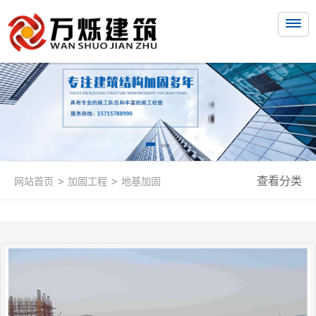
>
>
查看分类
网站首页
加固工程
地基加固